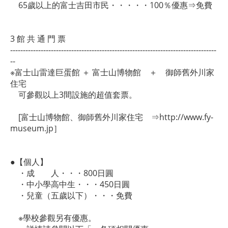
65歲以上的富士吉田市民・・・・・100％優惠⇒免費
3 館 共 通 門 票
---------------------------------------------------------------------------------
--
※富士山雷達巨蛋館 ＋ 富士山博物館 ＋ 御師舊外川家
住宅
可參觀以上3間設施的超值套票。
[富士山博物館、御師舊外川家住宅 ⇒http://www.fy-
museum.jp］
●【個人】
・成 人・・・800日圓
・中小學高中生・・・450日圓
・兒童（五歲以下）・・・免費
※學校參觀另有優惠。