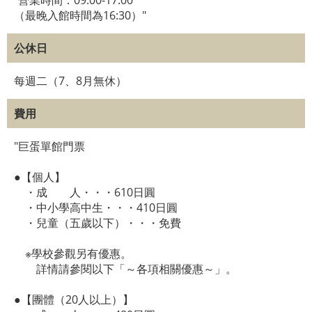
"營業時間：09:00-17:00
（最晚入館時間為16:30）"
公休日
每週二（7、8月無休）
費用
"巨蛋單館門票
●【個人】
・成 人・・・610日圓
・中小學高中生・・・410日圓
・兒童（五歲以下）・・・免費
※學校參觀另有優惠。
詳情請參閱以下「～各項相關優惠～」。
●【團體（20人以上）】