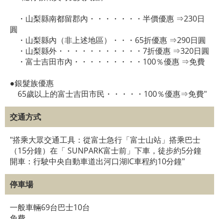
・山梨縣南都留郡內・・・・・・・半價優惠 ⇒230日
圓
・山梨縣內（非上述地區）・・・65折優惠 ⇒290日圓
・山梨縣外・・・・・・・・・・・7折優惠 ⇒320日圓
・富士吉田市內・・・・・・・・・100％優惠 ⇒免費
●銀髮族優惠
65歲以上的富士吉田市民・・・・・100％優惠⇒免費"
交通方式
"搭乘大眾交通工具：從富士急行「富士山站」搭乘巴士
（15分鐘）在「 SUNPARK富士前」下車，徒步約5分鐘
開車：行駛中央自動車道出河口湖IC車程約10分鐘"
停車場
一般車輛69台巴士10台
免費