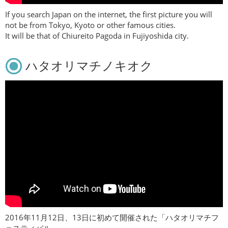
If you search Japan on the internet, the first picture you will
not be from Tokyo, Kyoto or other famous cities.
It will be that of Chiureito Pagoda in Fujiyoshida city.
ハタオリマチノキオク
2016年11月12日、13日に初めて開催された「ハタオリマチフ