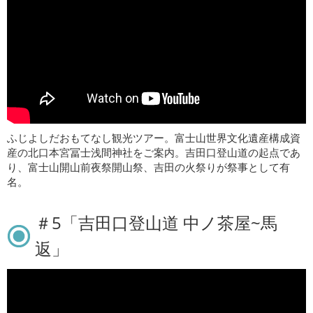
ふじよしだおもてなし観光ツアー。富士山世界文化遺産構成資
産の北口本宮冨士浅間神社をご案内。吉田口登山道の起点であ
り、富士山開山前夜祭開山祭、吉田の火祭りが祭事として有
名。
＃5「吉田口登山道 中ノ茶屋~馬
返」