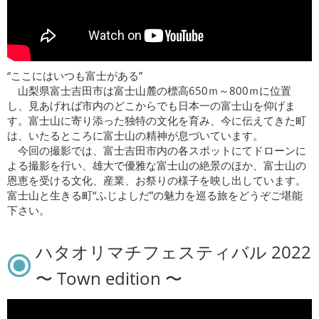
“ここにはいつも富士がある”
山梨県富士吉田市は富士山麓の標高650ｍ～800ｍに位置
し、見あげれば市内のどこからでも日本一の富士山を仰げま
す。富士山に寄り添った独特の文化を育み、今に伝えてきた町
は、いたるところに富士山の精神が息づいています。
今回の撮影では、富士吉田市内の各スポットにてドローンに
よる撮影を行い、雄大で優雅な富士山の絶景のほか、富士山の
恩恵を受ける文化、産業、お祭りの様子を映し出しています。
富士山と生きる町“ふじよしだ”の魅力を巡る旅をどうぞご堪能
下さい。
ハタオリマチフェスティバル 2022
〜 Town edition 〜