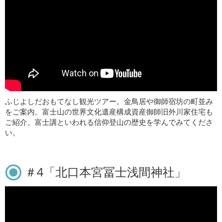
ふじよしだおもてなし観光ツアー。金鳥居や御師宿坊の町並み
をご案内。富士山の世界文化遺産構成資産御師旧外川家住宅も
ご紹介。富士講といわれる信仰登山の歴史を学んでみてくださ
い。
＃4「北口本宮冨士浅間神社」