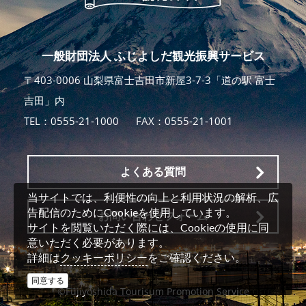
一般財団法人 ふじよしだ観光振興サービス
〒403-0006 山梨県富士吉田市新屋3-7-3「道の駅 富士
吉田」内
TEL：
0555-21-1000
FAX：0555-21-1001
よくある質問
当サイトでは、利便性の向上と利用状況の解析、広
告配信のためにCookieを使用しています。
お問い合わせフォーム
サイトを閲覧いただく際には、Cookieの使用に同
意いただく必要があります。
クッキーポリシー
詳細は
をご確認ください。
同意する
©Fujiyoshida Tourisum Promotion Service