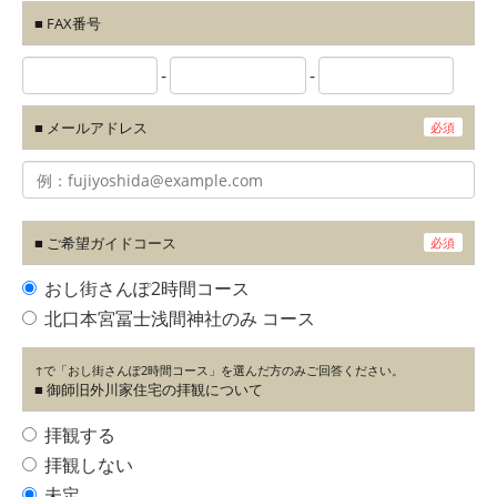
■ FAX番号
-
-
■ メールアドレス
必須
■ ご希望ガイドコース
必須
おし街さんぽ2時間コース
北口本宮冨士浅間神社のみ コース
↑で「おし街さんぽ2時間コース」を選んだ方のみご回答ください。
■ 御師旧外川家住宅の拝観について
拝観する
拝観しない
未定