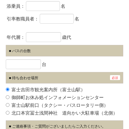
添乗員：
名
引率教職員者：
名
年代層：
歳代
■ バスの台数
台
■ 待ち合わせ場所
必須
富士吉田市観光案内所（富士山駅）
御師町お休み処インフォメーションセンター
富士山駅前口（タクシー・バスロータリー側）
北口本宮冨士浅間神社 道向かい大駐車場（北側）
■ ご連絡事項・ご質問がございましたらご入力ください。