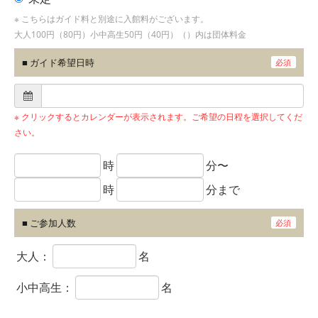
※ こちらはガイド料と別途に入館料がございます。
大人100円（80円）小中高生50円（40円）（）内は団体料金
■ ガイド希望日時
必須
※ クリックするとカレンダーが表示されます。ご希望の日程を選択してくだ
さい。
時
分〜
時
分まで
■ ご参加人数
必須
大人：
名
小中高生：
名