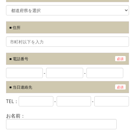
■ 住所
■ 電話番号
必須
-
-
■ 当日連絡先
必須
TEL：
-
-
お名前：