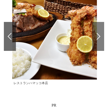
レストランハマッコ本店
ピッ
PR