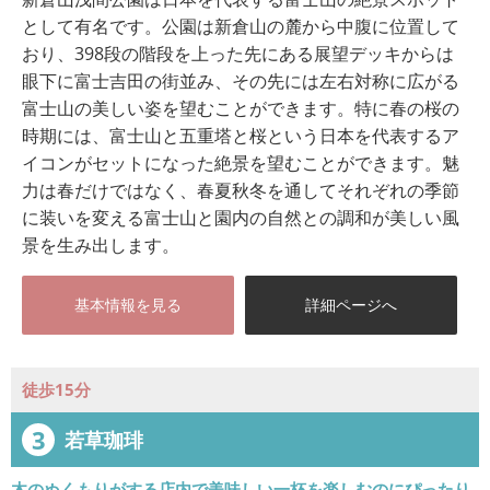
として有名です。公園は新倉山の麓から中腹に位置して
おり、398段の階段を上った先にある展望デッキからは
眼下に富士吉田の街並み、その先には左右対称に広がる
富士山の美しい姿を望むことができます。特に春の桜の
時期には、富士山と五重塔と桜という日本を代表するア
イコンがセットになった絶景を望むことができます。魅
力は春だけではなく、春夏秋冬を通してそれぞれの季節
に装いを変える富士山と園内の自然との調和が美しい風
景を生み出します。
基本情報を見る
詳細ページへ
徒歩15分
3
若草珈琲
木のぬくもりがする店内で美味しい一杯を楽しむのにぴったり