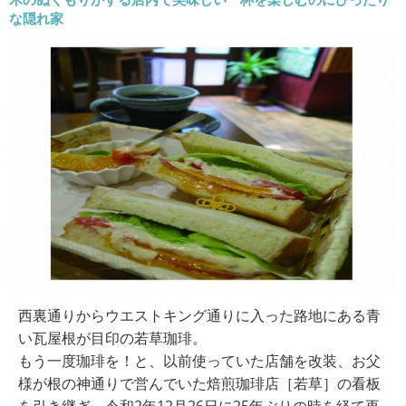
な隠れ家
西裏通りからウエストキング通りに入った路地にある青
い瓦屋根が目印の若草珈琲。
もう一度珈琲を！と、以前使っていた店舗を改装、お父
様が根の神通りで営んでいた焙煎珈琲店［若草］の看板
を引き継ぎ、令和2年12月26日に25年ぶりの時を経て再