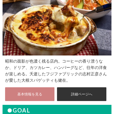
昭和の面影が色濃く残る店内。コーヒーの香り漂うな
か、ドリア、カツカレー、ハンバーグなど、往年の洋食
が楽しめる。夭逝したフジファブリックの志村正彦さん
が愛した大根スパゲッティも健在。
基本情報を見る
詳細ページへ
GOAL