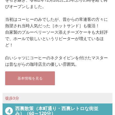
びオープンしました。
当初はコーヒーのみでしたが、昔からの常連客の方々に
熱望され当時人気だった［ホットサンド］も復活！
自家製のブルーベリーソース添えチーズケーキも大好評
で、ホールで欲しいというリピーターが増えているほ
ど！
白いシャツにコーヒーのネクタイピンを付けたマスター
は昔ながらの珈琲店主の優しい雰囲気。
基本情報を見る
徒歩3分
西裏散策（本町通り・西裏レトロな街並
4
み）（60～120分）