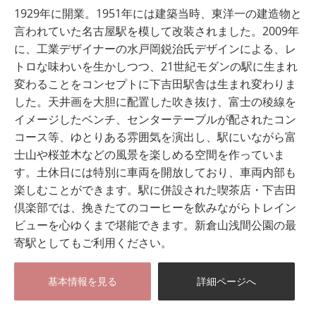
1929年に開業。1951年には建築当時、東洋一の建造物と
言われていた名古屋駅を模して改装されました。2009年
に、工業デザイナーの水戸岡鋭治氏デザインによる、レ
トロな味わいを生かしつつ、21世紀モダンの駅に生まれ
変わることをコンセプトに下吉田駅舎は生まれ変わりま
した。天井画を大胆に配置した吹き抜け、富士の稜線を
イメージしたベンチ、センターテーブルが配されたコン
コース等、ゆとりある雰囲気を演出し、駅にいながら富
士山や桜並木などの風景を楽しめる空間を作っていま
す。土休日には特別に車両を開放しており、車両内部も
楽しむことができます。駅に併設された喫茶店・下吉田
倶楽部では、挽きたてのコーヒーを飲みながらトレイン
ビューを心ゆくまで堪能できます。新倉山浅間公園の最
寄駅としてもご利用ください。
基本情報を見る
詳細ページへ