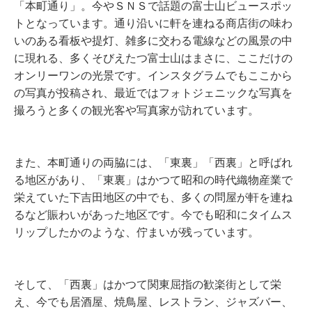
「本町通り」。今やＳＮＳで話題の富士山ビュースポッ
トとなっています。通り沿いに軒を連ねる商店街の味わ
いのある看板や提灯、雑多に交わる電線などの風景の中
に現れる、多くそびえたつ富士山はまさに、ここだけの
オンリーワンの光景です。インスタグラムでもここから
の写真が投稿され、最近ではフォトジェニックな写真を
撮ろうと多くの観光客や写真家が訪れています。
また、本町通りの両脇には、「東裏」「西裏」と呼ばれ
る地区があり、「東裏」はかつて昭和の時代織物産業で
栄えていた下吉田地区の中でも、多くの問屋が軒を連ね
るなど賑わいがあった地区です。今でも昭和にタイムス
リップしたかのような、佇まいが残っています。
そして、「西裏」はかつて関東屈指の歓楽街として栄
え、今でも居酒屋、焼鳥屋、レストラン、ジャズバー、