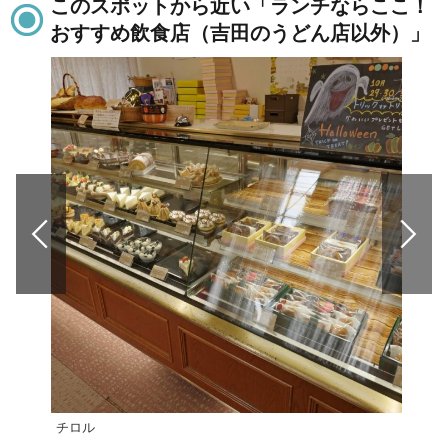
このスポットから近い「ランチならここ！
おすすめ飲食店（吉田のうどん店以外）」
チロル
中国