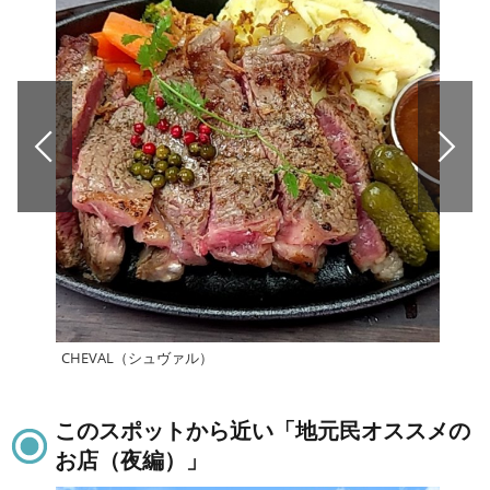
CHEVAL（シュヴァル）
中国
このスポットから近い「地元民オススメの
お店（夜編）」