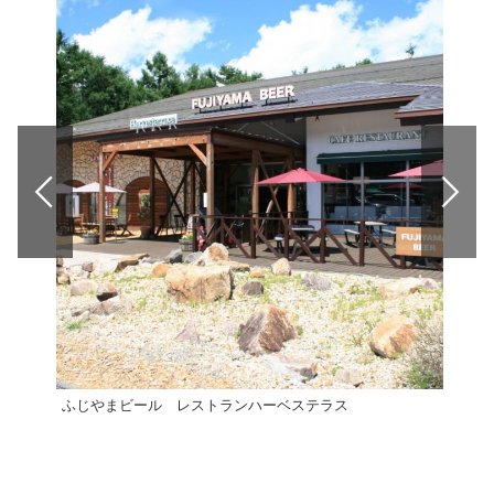
ふじやまビール レストランハーベステラス
CH