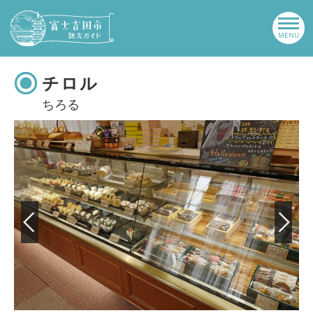
チロル
ちろる