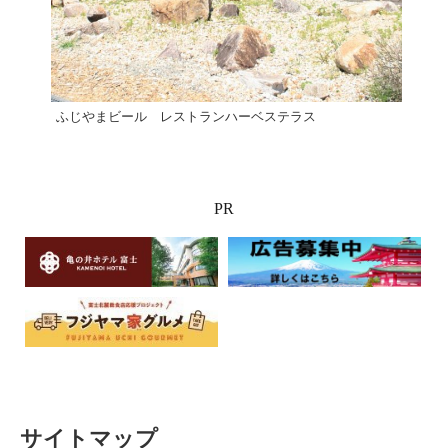
ふじやまビール レストランハーベステラス
ピザ
PR
サイトマップ