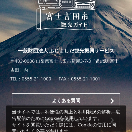
一般財団法人 ふじよしだ観光振興サービス
〒403-0006 山梨県富士吉田市新屋3-7-3「道の駅 富士
吉田」内
TEL：
0555-21-1000
FAX：0555-21-1001
よくある質問
当サイトでは、利便性の向上と利用状況の解析、広
告配信のためにCookieを使用しています。
お問い合わせフォーム
サイトを閲覧いただく際には、Cookieの使用に同
意いただく必要があります。