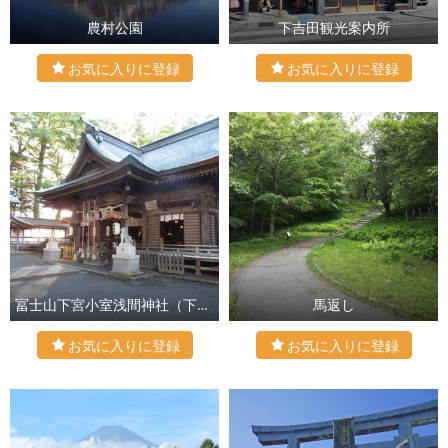
農村公園
下吉田観光案内所
冨士山下宮小室浅間神社（下浅間）
馬返し