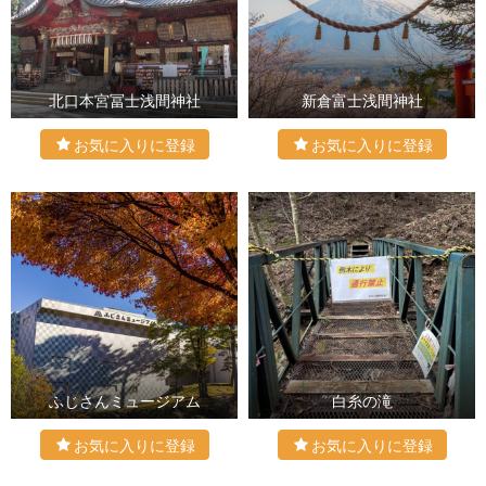
北口本宮冨士浅間神社
新倉富士浅間神社
ふじさんミュージアム
白糸の滝