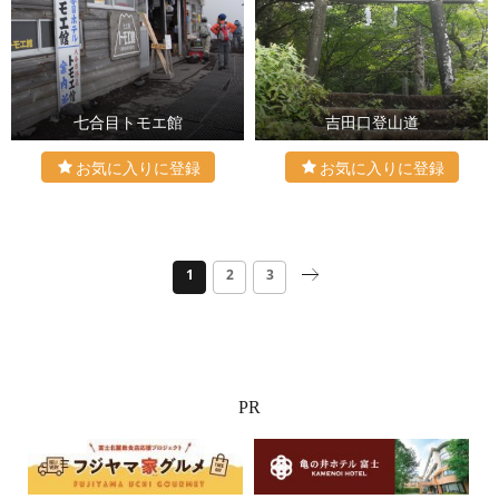
七合目トモエ館
吉田口登山道
1
2
3
PR