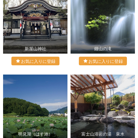
新屋山神社
鐘山の滝
明見湖（はす池）
富士山溶岩の湯 泉水