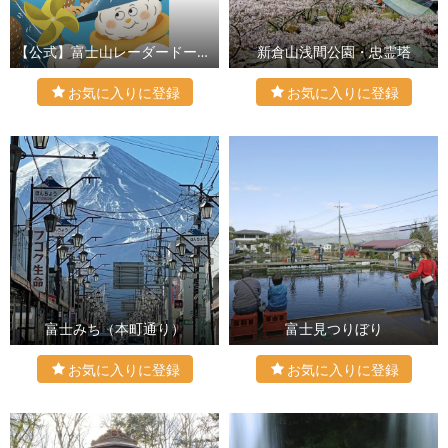
【公式】富士山レーダードーム館
新倉山浅間公園・忠霊塔
富士みち（本町通り）
富士見つりぼり