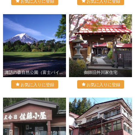
諏訪の森自然公園（富士パインズパーク）
御師旧外川家住宅