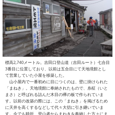
標高2,740メートル。吉田口登山道（吉田ルート）七合目
3番目に位置しており、以前は五合目にて天地境館とし
て営業していた小屋を移築した。
山小屋内で一番初めに目につくのは、壁に掛けられた
「まねき」。天地境館に奉納されたもので、糸柾（いと
まさ）と呼ばれる詰んだ木目の欅の板で作られていま
す。以前の改築の際には、この「まねき」を掲げるため
に天井を高くするなどして代々大切に引き継いでいま
す。今でも時折、登山者からまねきを奉納した方々にま