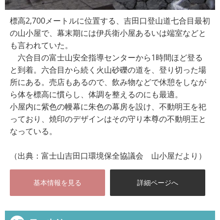
標高2,700メートルに位置する、吉田口登山道七合目最初
の山小屋で、幕末期には伊兵衛小屋あるいは端室などと
も言われていた。
六合目の富士山安全指導センターから1時間ほど登る
と到着。六合目から続く火山砂礫の道を、登り切った場
所にある。売店もあるので、飲み物などで休憩をしなが
ら体を標高に慣らし、体調を整えるのにも最適。
小屋内に紫色の幔幕に朱色の幕房を設け、不動明王を祀
っており、焼印のデザインはその守り本尊の不動明王と
なっている。
（出典：富士山吉田口環境保全協議会 山小屋だより）
基本情報を見る
詳細ページへ