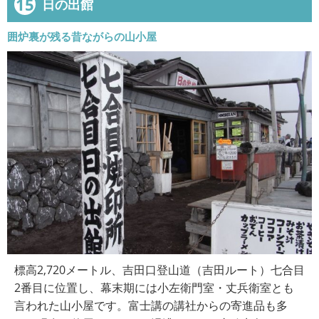
15
日の出館
囲炉裏が残る昔ながらの山小屋
標高2,720メートル、吉田口登山道（吉田ルート）七合目
2番目に位置し、幕末期には小左衛門室・丈兵衛室とも
言われた山小屋です。富士講の講社からの寄進品も多