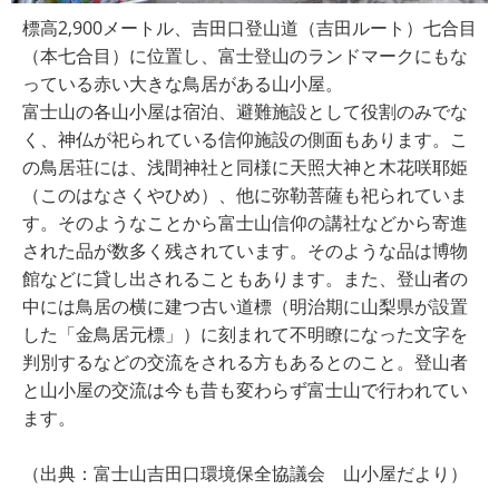
標高2,900メートル、吉田口登山道（吉田ルート）七合目
（本七合目）に位置し、富士登山のランドマークにもな
っている赤い大きな鳥居がある山小屋。
富士山の各山小屋は宿泊、避難施設として役割のみでな
く、神仏が祀られている信仰施設の側面もあります。こ
の鳥居荘には、浅間神社と同様に天照大神と木花咲耶姫
（このはなさくやひめ）、他に弥勒菩薩も祀られていま
す。そのようなことから富士山信仰の講社などから寄進
された品が数多く残されています。そのような品は博物
館などに貸し出されることもあります。また、登山者の
中には鳥居の横に建つ古い道標（明治期に山梨県が設置
した「金鳥居元標」）に刻まれて不明瞭になった文字を
判別するなどの交流をされる方もあるとのこと。登山者
と山小屋の交流は今も昔も変わらず富士山で行われてい
ます。
（出典：富士山吉田口環境保全協議会 山小屋だより）