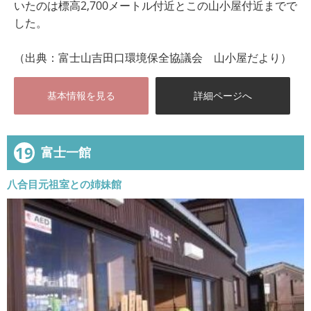
いたのは標高2,700メートル付近とこの山小屋付近までで
した。
（出典：富士山吉田口環境保全協議会 山小屋だより）
基本情報を見る
詳細ページへ
19
富士一館
八合目元祖室との姉妹館