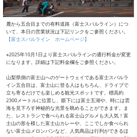
麓から五合目までの有料道路（富士スバルライン）につ
いて、本日の営業状況は下記リンクをご参照ください。
【富士スバルライン ホームページ】
※2025年10月1日より富士スバルラインの通行料金が変更
になります。詳細は下記料金欄をご参照ください。
山梨県側の富士山へのゲートウェイである富士スバルラ
イン五合目は、富士山に登る人はもちろん、ドライブで
立ち寄るだけでも楽しめる観光スポットです。標高約
2300メートルに位置し、眼下には富士五湖や、時には雲
海を見下ろす神秘的な光景を眺めることができます。ま
た、レストランで食べられる富士山グルメも大人気！富
士山の形を模した富士山カレーや、ここでしか食べられ
ない富士山メロンパンなど、人気商品は行列ができるほ