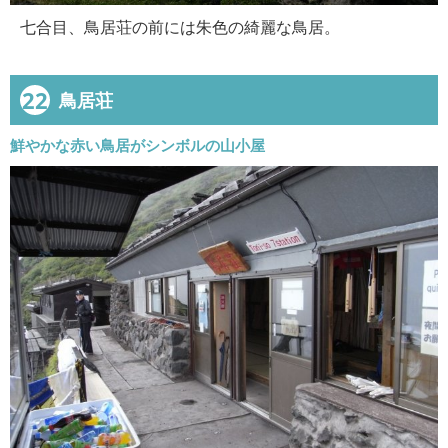
七合目、鳥居荘の前には朱色の綺麗な鳥居。
22
鳥居荘
鮮やかな赤い鳥居がシンボルの山小屋