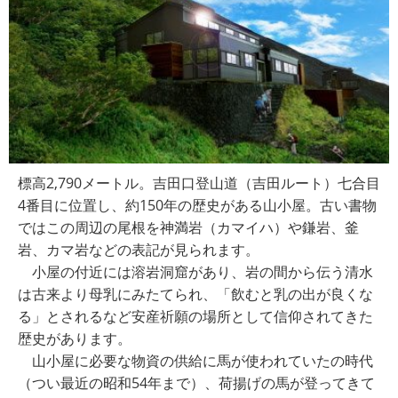
標高2,790メートル。吉田口登山道（吉田ルート）七合目
4番目に位置し、約150年の歴史がある山小屋。古い書物
ではこの周辺の尾根を神満岩（カマイハ）や鎌岩、釜
岩、カマ岩などの表記が見られます。
小屋の付近には溶岩洞窟があり、岩の間から伝う清水
は古来より母乳にみたてられ、「飲むと乳の出が良くな
る」とされるなど安産祈願の場所として信仰されてきた
歴史があります。
山小屋に必要な物資の供給に馬が使われていたの時代
（つい最近の昭和54年まで）、荷揚げの馬が登ってきて