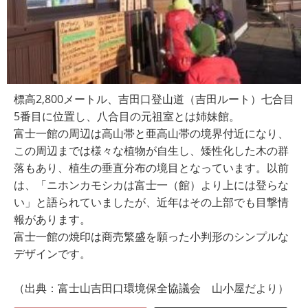
標高2,800メートル、吉田口登山道（吉田ルート）七合目
5番目に位置し、八合目の元祖室とは姉妹館。
富士一館の周辺は高山帯と亜高山帯の境界付近になり、
この周辺までは様々な植物が自生し、矮性化した木の群
落もあり、植生の垂直分布の境目となっています。以前
は、「ニホンカモシカは富士一（館）より上には登らな
い」と語られていましたが、近年はその上部でも目撃情
報があります。
富士一館の焼印は商売繁盛を願った小判形のシンプルな
デザインです。
（出典：富士山吉田口環境保全協議会 山小屋だより）