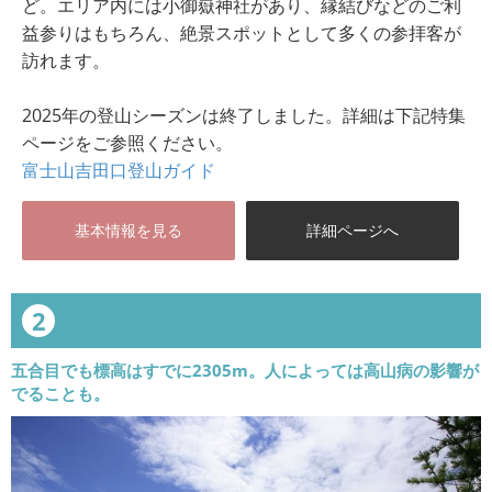
ど。エリア内には小御嶽神社があり、縁結びなどのご利
益参りはもちろん、絶景スポットとして多くの参拝客が
訪れます。
2025年の登山シーズンは終了しました。詳細は下記特集
ページをご参照ください。
富士山吉田口登山ガイド
基本情報を見る
詳細ページへ
2
五合目でも標高はすでに2305m。人によっては高山病の影響が
でることも。