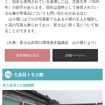
く、現在も使用されている湯沸しには、文政九年（1826
年）の刻字があります。現在は資料として保管されてい
る仏像や寄進品についても問い合わせがあるほど。
山小屋にはプロの写真家でもある小屋の主人が撮影し
た花の写真も飾られており、富士山に咲く花について知
ることができます。
（出典：富士山吉田口環境保全協議会 山小屋だより）
基本情報を見る
詳細ページへ
16
七合目トモエ館
本八合目との姉妹館