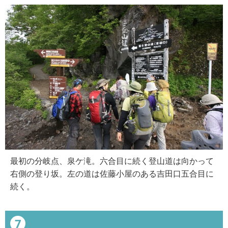
最初の分岐点、泉ケ滝。六合目に続く登山道は向かって
右側の登り坂。左の道は佐藤小屋のある吉田口五合目に
続く。
7